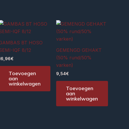
GAMBAS BT HOSO
SEMI-IQF 8/12
GEMENGD GEHAKT
(50% rund/50%
16,96
€
varken)
Toevoegen
9,54
€
aan
winkelwagen
Toevoegen
aan
winkelwagen