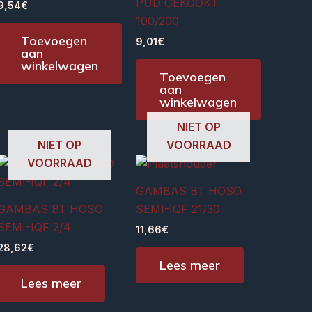
PUD GEKOOKT
9,54
€
100/200
Toevoegen
9,01
€
aan
winkelwagen
Toevoegen
aan
winkelwagen
NIET OP
NIET OP
VOORRAAD
VOORRAAD
GAMBAS BT HOSO
GAMBAS BT HOSO
SEMI-IQF 21/30
SEMI-IQF 2/4
11,66
€
28,62
€
Lees meer
Lees meer