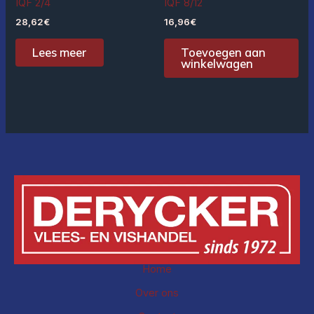
IQF 2/4
IQF 8/12
28,62
€
16,96
€
Lees meer
Toevoegen aan
winkelwagen
Home
Over ons