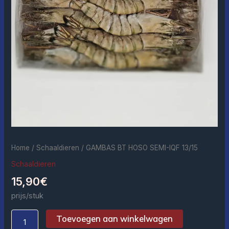
Home
/
Schaaldieren
/ GAMBAS BT HOSO SEMI-IQF 13/15
Schaaldieren
15,90
€
prijs/stuk
Toevoegen aan winkelwagen