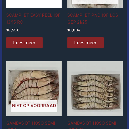
SCAMPI BT EASY PEEL IQF
SCAMPI BT PND IQF LOS
13/15 RC
GEP 21/25
18,55
€
10,00
€
Lees meer
Lees meer
NIET OP VOORRAAD
GAMBAS BT HOSO SEMI-
GAMBAS BT HOSO SEMI-