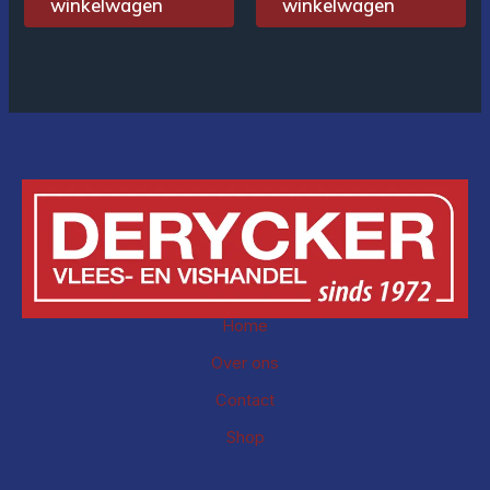
winkelwagen
winkelwagen
Home
Over ons
Contact
Shop