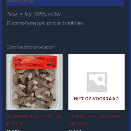
Beschrijving
1stuk = 1kg (800g netto)
21 scampi’s met pel zonder darmkanaal.
Gerelateerde producten
NIET OP VOORRAAD
SCAMPI BT EASY PEEL IQF
GAMBAS BT HOSO SEMI-
16/20 RC
IQF 21/30