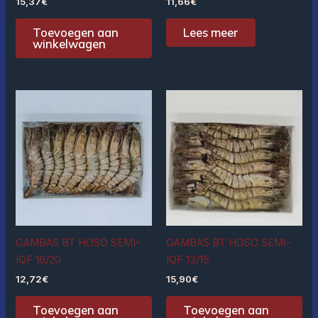
15,37
€
11,66
€
Toevoegen aan
Lees meer
winkelwagen
GAMBAS BT HOSO SEMI-
GAMBAS BT HOSO SEMI-
IQF 16/20
IQF 13/15
12,72
€
15,90
€
Toevoegen aan
Toevoegen aan