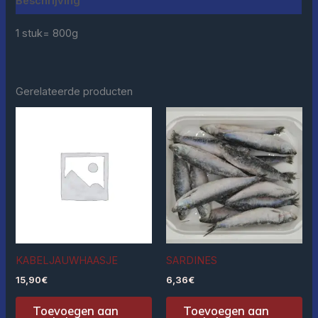
Beschrijving
1 stuk= 800g
Gerelateerde producten
KABELJAUWHAASJE
SARDINES
15,90
€
6,36
€
Toevoegen aan
Toevoegen aan