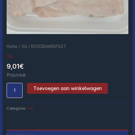
Home
/
Vis
/ ROODBAARSFILET
Vis
9,01
€
Prijs/stuk
Toevoegen aan winkelwagen
Categorie:
Vis