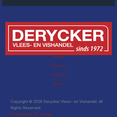
Home
Over ons
Contact
Shop
Copyright © 2026 Derycker Vlees- en Vishandel. All
Rights Reserved.
Powered by PC Design