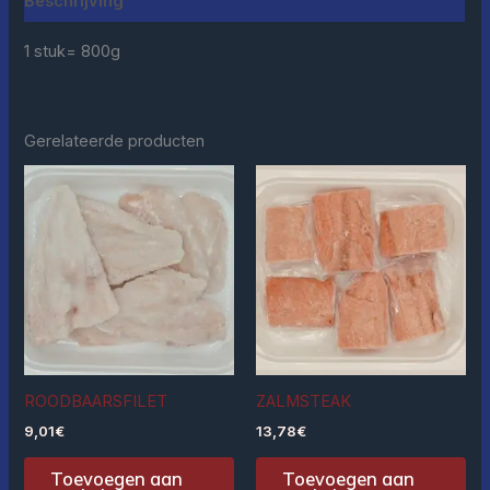
Beschrijving
1 stuk= 800g
Gerelateerde producten
ROODBAARSFILET
ZALMSTEAK
9,01
€
13,78
€
Toevoegen aan
Toevoegen aan