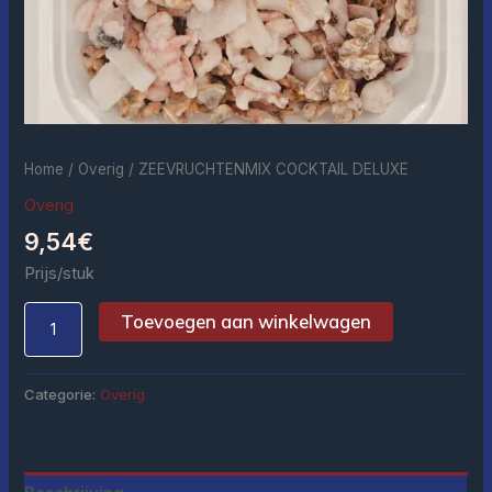
Home
/
Overig
/ ZEEVRUCHTENMIX COCKTAIL DELUXE
Overig
9,54
€
Prijs/stuk
Toevoegen aan winkelwagen
Categorie:
Overig