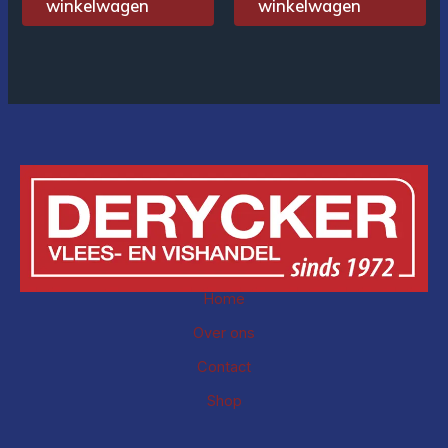
winkelwagen
winkelwagen
Home
Over ons
Contact
Shop