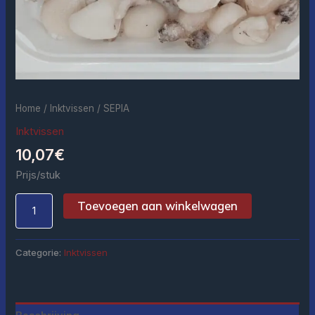
Home
/
Inktvissen
/ SEPIA
Inktvissen
10,07
€
Prijs/stuk
Toevoegen aan winkelwagen
Categorie:
Inktvissen