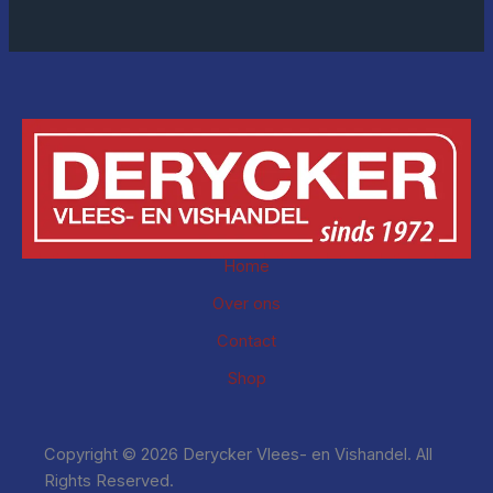
Home
Over ons
Contact
Shop
Copyright © 2026 Derycker Vlees- en Vishandel. All
Rights Reserved.